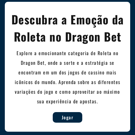
Descubra a Emoção da
Roleta no Dragon Bet
Explore a emocionante categoria de Roleta no
Dragon Bet, onde a sorte e a estratégia se
encontram em um dos jogos de cassino mais
icônicos do mundo. Aprenda sobre as diferentes
variações do jogo e como aproveitar ao máximo
sua experiência de apostas.
Jogar