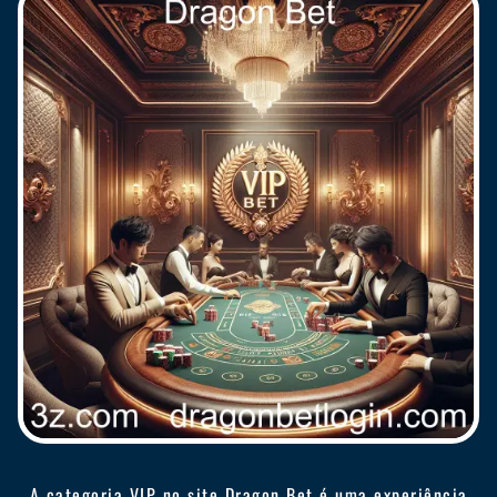
A categoria VIP no site Dragon Bet é uma experiência