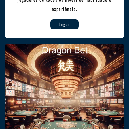
experiência.
Jogar