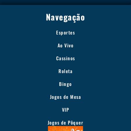
Navegação
Esportes
Ao Vivo
Cassinos
Roleta
Bingo
Jogos de Mesa
VIP
Jogos de Pôquer