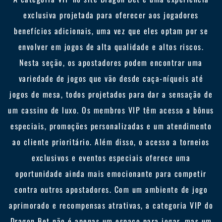
exclusiva projetada para oferecer aos jogadores
benefícios adicionais, uma vez que eles optam por se
envolver em jogos de alta qualidade e altos riscos.
Nesta seção, os apostadores podem encontrar uma
variedade de jogos que vão desde caça-níqueis até
jogos de mesa, todos projetados para dar a sensação de
um cassino de luxo. Os membros VIP têm acesso a bônus
especiais, promoções personalizadas e um atendimento
ao cliente prioritário. Além disso, o acesso a torneios
exclusivos e eventos especiais oferece uma
oportunidade ainda mais emocionante para competir
contra outros apostadores. Com um ambiente de jogo
aprimorado e recompensas atrativas, a categoria VIP do
Dragon Bet não é apenas um espaço para jogar, mas um