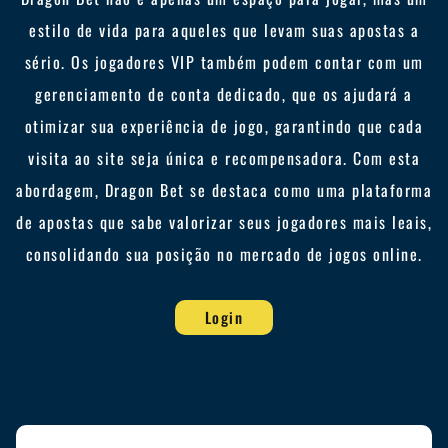
estilo de vida para aqueles que levam suas apostas a
sério. Os jogadores VIP também podem contar com um
gerenciamento de conta dedicado, que os ajudará a
otimizar sua experiência de jogo, garantindo que cada
visita ao site seja única e recompensadora. Com esta
abordagem, Dragon Bet se destaca como uma plataforma
de apostas que sabe valorizar seus jogadores mais leais,
consolidando sua posição no mercado de jogos online.
Login