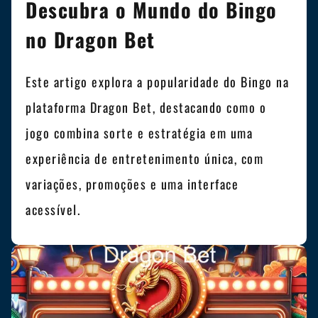
Descubra o Mundo do Bingo
no Dragon Bet
Este artigo explora a popularidade do Bingo na
plataforma Dragon Bet, destacando como o
jogo combina sorte e estratégia em uma
experiência de entretenimento única, com
variações, promoções e uma interface
acessível.