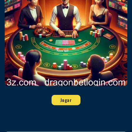
Jogar