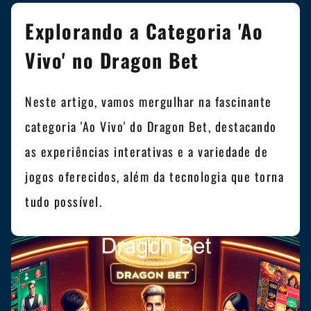
Explorando a Categoria 'Ao
Vivo' no Dragon Bet
Neste artigo, vamos mergulhar na fascinante
categoria 'Ao Vivo' do Dragon Bet, destacando
as experiências interativas e a variedade de
jogos oferecidos, além da tecnologia que torna
tudo possível.