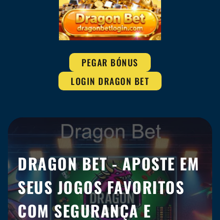
PEGAR BÓNUS
LOGIN DRAGON BET
DRAGON BET - APOSTE EM
SEUS JOGOS FAVORITOS
COM SEGURANÇA E