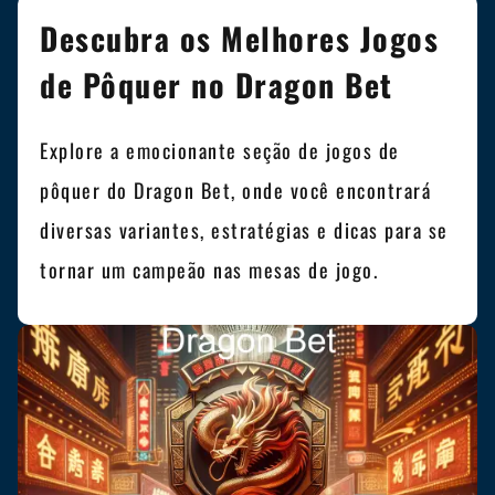
Descubra os Melhores Jogos
de Pôquer no Dragon Bet
Explore a emocionante seção de jogos de
pôquer do Dragon Bet, onde você encontrará
diversas variantes, estratégias e dicas para se
tornar um campeão nas mesas de jogo.