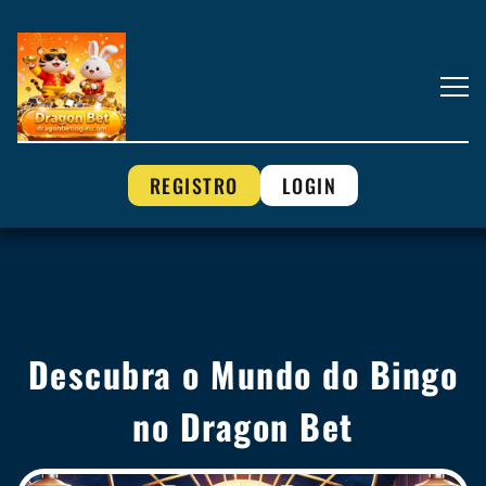
REGISTRO
LOGIN
Descubra o Mundo do Bingo
no Dragon Bet