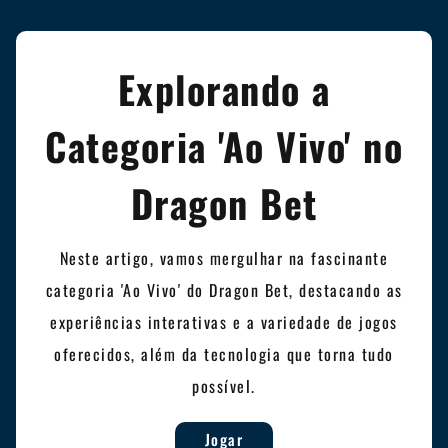
Explorando a
Categoria 'Ao Vivo' no
Dragon Bet
Neste artigo, vamos mergulhar na fascinante
categoria 'Ao Vivo' do Dragon Bet, destacando as
experiências interativas e a variedade de jogos
oferecidos, além da tecnologia que torna tudo
possível.
Jogar